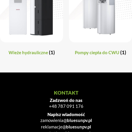
(1)
(1)
Wieże hydrauliczne
Pompy ciepła do CWU
KONTAKT
Zadzwoń do nas
+48 787 091 176
Napisz wiadomość
zamowienia@
bluesunpv.pl
reklamacje@
bluesunpv.pl