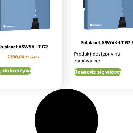
Solplanet ASW6K-LT G2 
Solplanet ASW5K-LT G2
Produkt dostępny na
2300,00
zł
netto
zamówienie
j do koszyka
Dowiedz się więcej