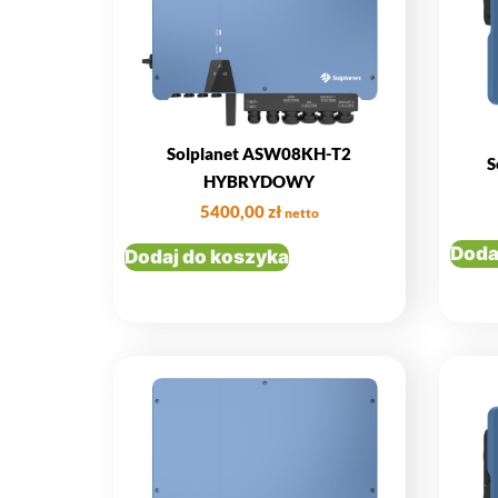
Solplanet ASW08KH-T2
S
HYBRYDOWY
5400,00
zł
netto
Doda
Dodaj do koszyka