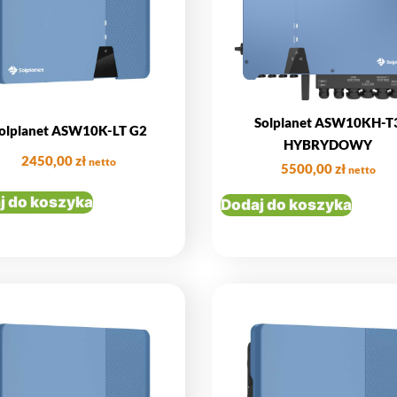
Solplanet ASW10KH-T
olplanet ASW10K-LT G2
HYBRYDOWY
2450,00
zł
netto
5500,00
zł
netto
j do koszyka
Dodaj do koszyka