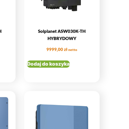
H
Solplanet ASW030K-TH
HYBRYDOWY
9999,00
zł
netto
Dodaj do koszyka