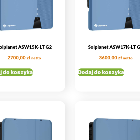
olplanet ASW15K-LT G2
Solplanet ASW17K-LT 
2700,00
zł
3600,00
zł
netto
netto
j do koszyka
Dodaj do koszyka