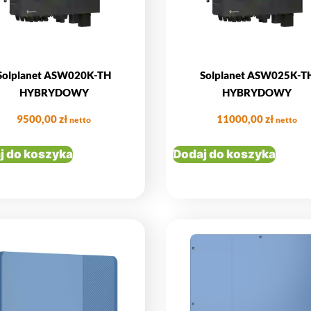
Solplanet ASW020K-TH
Solplanet ASW025K-T
HYBRYDOWY
HYBRYDOWY
9500,00
zł
11000,00
zł
netto
netto
j do koszyka
Dodaj do koszyka