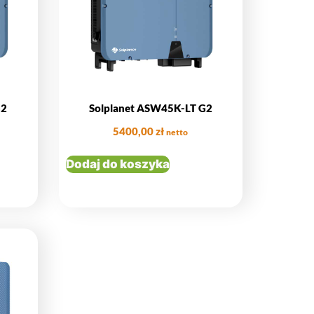
G2
Solplanet ASW45K-LT G2
5400,00
zł
netto
Dodaj do koszyka