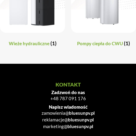
(1)
(1)
Wieże hydrauliczne
Pompy ciepła do CWU
KONTAKT
Zadzwoń do nas
+48 787 091 176
Napisz wiadomość
zamowienia@
bluesunpv.pl
reklamacje@
bluesunpv.pl
marketing@
bluesunpv.pl