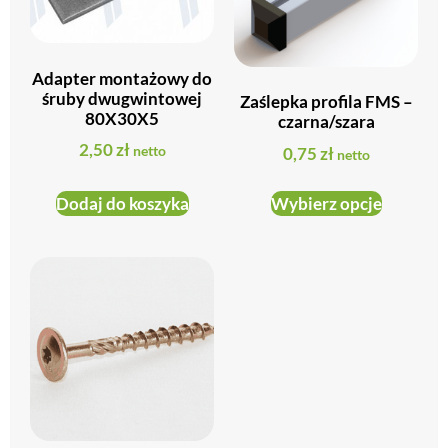
Adapter montażowy do
śruby dwugwintowej
Zaślepka profila FMS –
80X30X5
czarna/szara
2,50
zł
0,75
zł
netto
netto
Dodaj do koszyka
Wybierz opcje