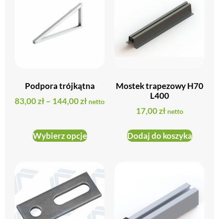
Podpora trójkątna
Mostek trapezowy H70
L400
83,00
zł
–
144,00
zł
netto
17,00
zł
netto
Wybierz opcje
Dodaj do koszyka